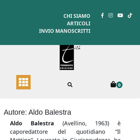
Skip
to
CHI SIAMO
content
ARTICOLI
INVIO MANOSCRITTI
0
Autore:
Aldo Balestra
A
ldo Balestra
(Avellino, 1963) è
caporedattore del quotidiano “Il