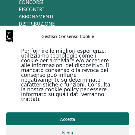
CONCORSI
RISCONTRI
ABBONAMENTI
DISTRIBUZIONE
TERMINI E CONDIZIONI
Gestisci Consenso Cookie
CONTATTI
Per fornire le migliori esperienze,
utilizziamo tecnologie come i
cookie per archiviare e/o accedere
PAGAMENTI ONLINE CON
alle informazioni del dispositivo. Il
mancato consenso o la revoca del
consenso può influire
negativamente su determinate
caratteristiche e funzioni. Consulta
la nostra cookie policy per essere
informato su quali dati verranno
trattati.
Metodi di pagamento
Accetta
Copyright © Il Terebinto Edizioni - 2026
Privacy Policy
Nega