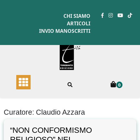
Skip
to
CHI SIAMO
content
ARTICOLI
INVIO MANOSCRITTI
0
Curatore:
Claudio Azzara
“NON CONFORMISMO
RELIGIOSO” NEL