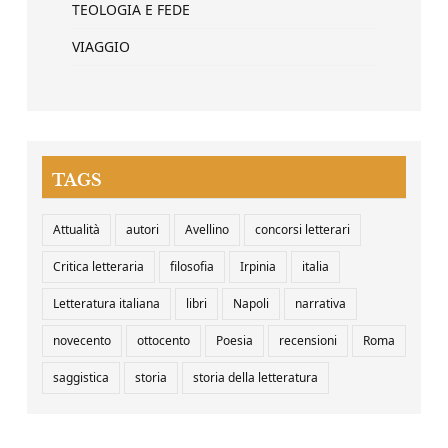
TEOLOGIA E FEDE
VIAGGIO
TAGS
Attualità
autori
Avellino
concorsi letterari
Critica letteraria
filosofia
Irpinia
italia
Letteratura italiana
libri
Napoli
narrativa
novecento
ottocento
Poesia
recensioni
Roma
saggistica
storia
storia della letteratura