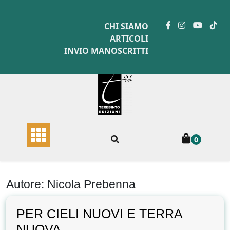
Skip
to
CHI SIAMO
content
ARTICOLI
INVIO MANOSCRITTI
0
Autore:
Nicola Prebenna
PER CIELI NUOVI E TERRA
NUOVA