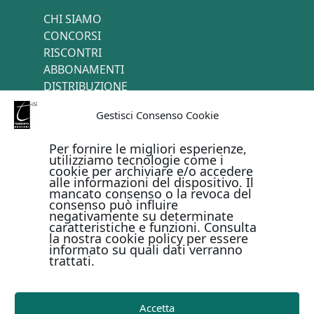
CHI SIAMO
CONCORSI
RISCONTRI
ABBONAMENTI
DISTRIBUZIONE
TERMINI E CONDIZIONI
Gestisci Consenso Cookie
CONTATTI
Per fornire le migliori esperienze,
utilizziamo tecnologie come i
cookie per archiviare e/o accedere
PAGAMENTI ONLINE CON
alle informazioni del dispositivo. Il
mancato consenso o la revoca del
consenso può influire
negativamente su determinate
caratteristiche e funzioni. Consulta
la nostra cookie policy per essere
informato su quali dati verranno
trattati.
Metodi di pagamento
Accetta