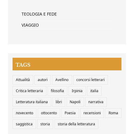
TEOLOGIA E FEDE
VIAGGIO
TAGS
Attualità
autori
Avellino
concorsi letterari
Critica letteraria
filosofia
Irpinia
italia
Letteratura italiana
libri
Napoli
narrativa
novecento
ottocento
Poesia
recensioni
Roma
saggistica
storia
storia della letteratura