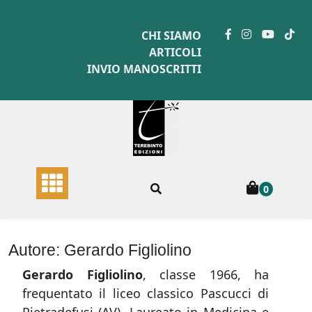
Skip
to
CHI SIAMO
content
ARTICOLI
INVIO MANOSCRITTI
0
Autore:
Gerardo Figliolino
Gerardo Figliolino
, classe 1966, ha
frequentato il liceo classico Pascucci di