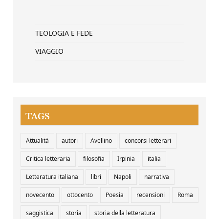
TEOLOGIA E FEDE
VIAGGIO
TAGS
Attualità
autori
Avellino
concorsi letterari
Critica letteraria
filosofia
Irpinia
italia
Letteratura italiana
libri
Napoli
narrativa
novecento
ottocento
Poesia
recensioni
Roma
saggistica
storia
storia della letteratura