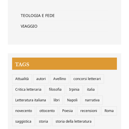
TEOLOGIA E FEDE
VIAGGIO
TAGS
Attualità
autori
Avellino
concorsi letterari
Critica letteraria
filosofia
Irpinia
italia
Letteratura italiana
libri
Napoli
narrativa
novecento
ottocento
Poesia
recensioni
Roma
saggistica
storia
storia della letteratura