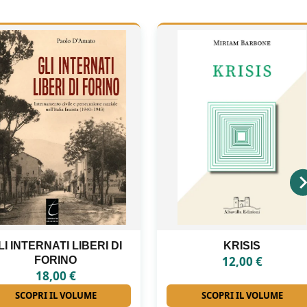
KRISIS
ANTONIO LA PENNA
12,00
€
16,00
€
SCOPRI IL VOLUME
SCOPRI IL VOLUME