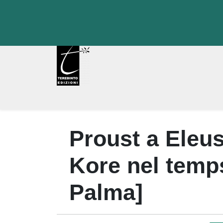
Skip
to
content
Proust a Eleus
Kore nel temp
Palma]