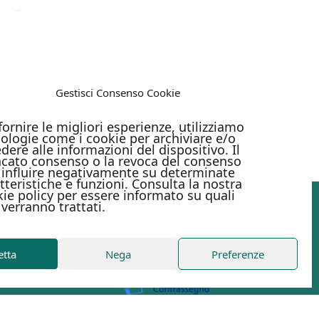
Gestisci Consenso Cookie
uber.
venti
fornire le migliori esperienze, utilizziamo
otti]
ologie come i cookie per archiviare e/o
dere alle informazioni del dispositivo. Il
cato consenso o la revoca del consenso
influire negativamente su determinate
tteristiche e funzioni. Consulta la nostra
ie policy per essere informato su quali
 verranno trattati.
PAGAMENTI ONLINE CON
etta
Nega
Preferenze
Metodi di pagamento