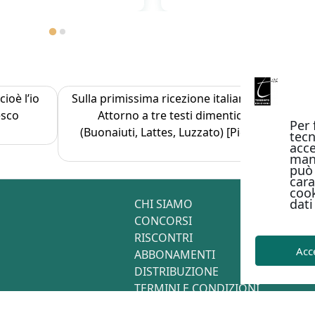
ioè l’io
Sulla primissima ricezione italiana di Martin B
esco
Attorno a tre testi dimenticati degli anni 
Per 
(Buonaiuti, Lattes, Luzzato) [Pier Paolo Pavar
tecn
acce
man
può 
cara
cook
dati
CHI SIAMO
CONCORSI
RISCONTRI
Acc
ABBONAMENTI
DISTRIBUZIONE
TERMINI E CONDIZIONI
CONTATTI