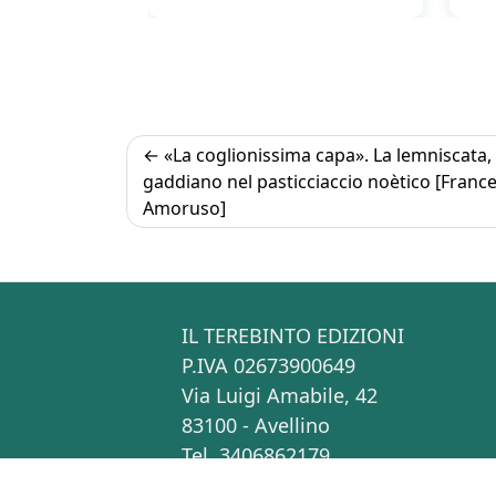
Navigazione
«La coglionissima capa». La lemniscata, c
gaddiano nel pasticciaccio noètico [Franc
articoli
Amoruso]
IL TEREBINTO EDIZIONI
P.IVA 02673900649
Via Luigi Amabile, 42
83100 - Avellino
Tel. 3406862179
info[at]ilterebintoedizioni.it