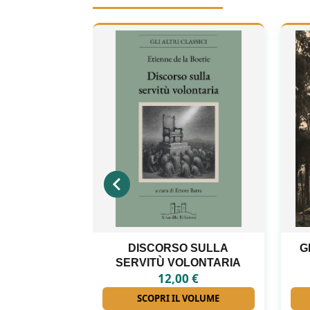
 SULLA
GLI INTERNATI LIBERI DI
LONTARIA
FORINO
0
€
18,00
€
 VOLUME
SCOPRI IL VOLUME