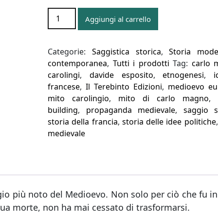
Il
Aggiungi al carrello
mito
di
Carlo
Categorie:
Saggistica storica
,
Storia mod
Magno
contemporanea
,
Tutti i prodotti
Tag:
carlo 
quantità
carolingi
,
davide esposito
,
etnogenesi
,
i
francese
,
Il Terebinto Edizioni
,
medioevo eu
mito carolingio
,
mito di carlo magno
building
,
propaganda medievale
,
saggio s
storia della francia
,
storia delle idee politiche
medievale
gio più noto del Medioevo. Non solo per ciò che fu in
 sua morte, non ha mai cessato di trasformarsi.