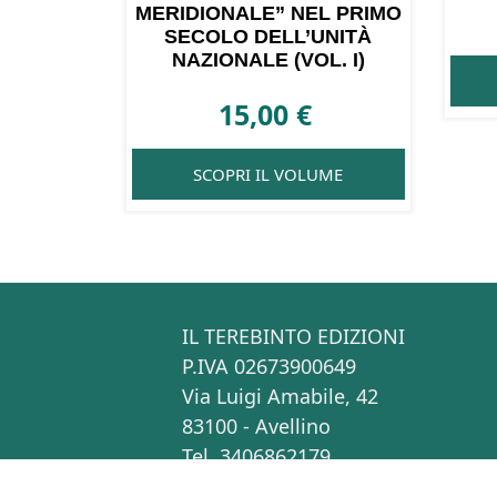
MERIDIONALE” NEL PRIMO
SECOLO DELL’UNITÀ
NAZIONALE (VOL. I)
15,00
€
SCOPRI IL VOLUME
IL TEREBINTO EDIZIONI
P.IVA 02673900649
Via Luigi Amabile, 42
83100 - Avellino
Tel. 3406862179
info[at]ilterebintoedizioni.it