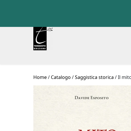
Skip
to
content
Home
/
Catalogo
/
Saggistica storica
/ Il mi