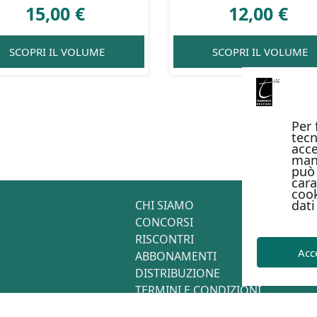
15,00
€
12,00
€
SCOPRI IL VOLUME
SCOPRI IL VOLUME
Per 
tecn
acce
man
può 
cara
cook
dati
CHI SIAMO
CONCORSI
RISCONTRI
Acc
ABBONAMENTI
DISTRIBUZIONE
TERMINI E CONDIZIONI
CONTATTI