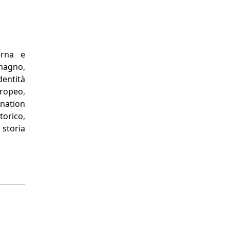
erna e
magno
,
dentità
ropeo
,
,
nation
torico
,
,
storia