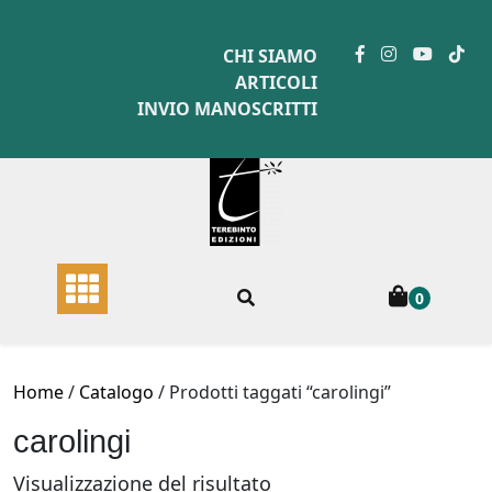
Skip
to
CHI SIAMO
content
ARTICOLI
INVIO MANOSCRITTI
0
Home
/
Catalogo
/ Prodotti taggati “carolingi”
carolingi
Visualizzazione del risultato