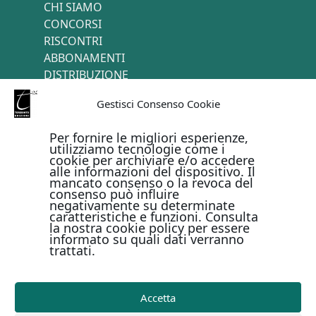
CHI SIAMO
CONCORSI
RISCONTRI
ABBONAMENTI
DISTRIBUZIONE
TERMINI E CONDIZIONI
Gestisci Consenso Cookie
CONTATTI
Per fornire le migliori esperienze,
utilizziamo tecnologie come i
cookie per archiviare e/o accedere
PAGAMENTI ONLINE CON
alle informazioni del dispositivo. Il
mancato consenso o la revoca del
consenso può influire
negativamente su determinate
caratteristiche e funzioni. Consulta
la nostra cookie policy per essere
informato su quali dati verranno
trattati.
Metodi di pagamento
Accetta