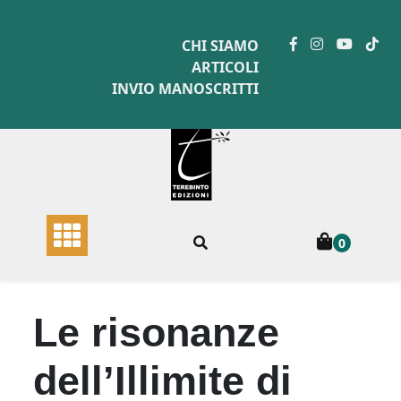
Skip
to
CHI SIAMO
content
ARTICOLI
INVIO MANOSCRITTI
0
Le risonanze
dell’Illimite di