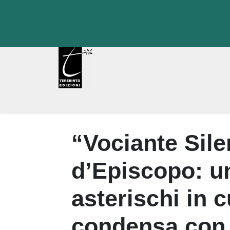
Skip
to
content
“Vociante Sile
d’Episcopo: un
asterischi in c
condensa con i