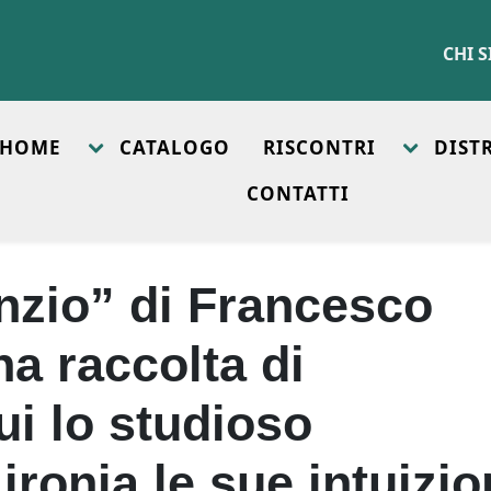
CHI 
HOME
CATALOGO
RISCONTRI
DIST
CONTATTI
nzio” di Francesco
a raccolta di
ui lo studioso
ronia le sue intuizio