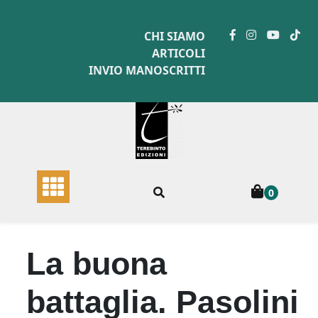
Skip
to
CHI SIAMO
content
ARTICOLI
INVIO MANOSCRITTI
0
La buona
battaglia. Pasolini