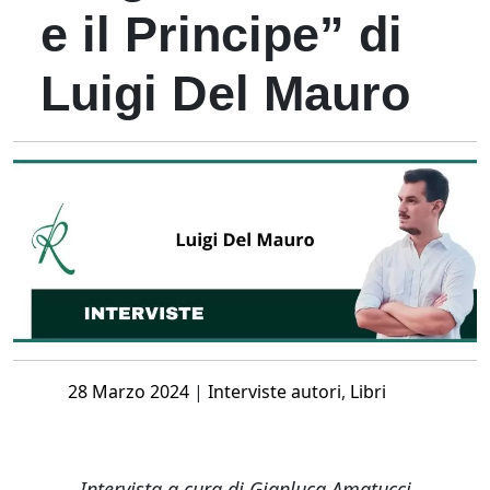
e il Principe” di
Luigi Del Mauro
Posted
28 Marzo 2024
|
Interviste autori
,
Libri
on
Intervista a cura di Gianluca Amatucci