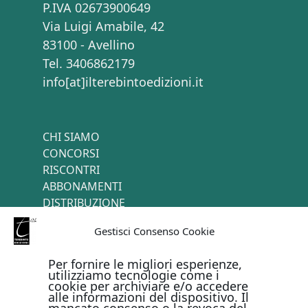
P.IVA 02673900649
Via Luigi Amabile, 42
83100 - Avellino
Tel. 3406862179
info[at]ilterebintoedizioni.it
CHI SIAMO
CONCORSI
RISCONTRI
ABBONAMENTI
DISTRIBUZIONE
TERMINI E CONDIZIONI
Gestisci Consenso Cookie
CONTATTI
Per fornire le migliori esperienze,
utilizziamo tecnologie come i
cookie per archiviare e/o accedere
PAGAMENTI ONLINE CON
alle informazioni del dispositivo. Il