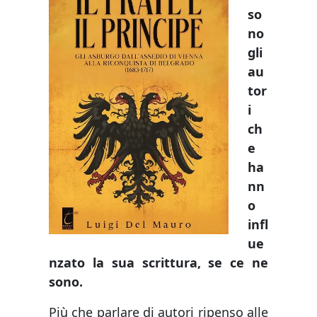
so
no
gli
au
tor
i
ch
e
ha
nn
o
infl
ue
nzato la sua scrittura, se ce ne
sono.
Più che parlare di autori ripenso alle