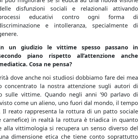
Si può migliorare se si educa ad una nuova visione
delle disfunzioni sociali e relazionali attivando
processi educativi contro ogni forma di
discriminazione e intolleranza, specialmente di
genere.
In un giudizio le vittime spesso passano in
secondo piano rispetto all’attenzione anche
mediatica. Cosa ne pensa?
rità dove anche noi studiosi dobbiamo fare dei mea
 concentrato la nostra attenzione sugli autori di
 sulle vittime. Quando negli anni ’90 parlavo di
visto come un alieno, uno fuori dal mondo, il tempo
. Il reato rappresenta la rottura di un patto sociale
 carnefice) in realtà la rottura è triadica in quanto
 alla vittimologia si recupera un senso diverso del
a una dimensione etica che tiene conto soprattutto