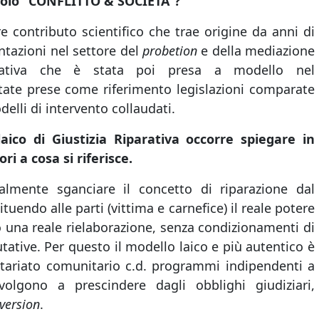
itolo “CONFLITTO & SOCIETÀ”?
re contributo scientifico che trae origine da anni di
entazioni nel settore del
probetion
e della mediazione
erativa che è stata poi presa a modello nel
tate prese come riferimento legislazioni comparate
elli di intervento collaudati.
aico di Giustizia Riparativa occorre spiegare in
i a cosa si riferisce.
ialmente sganciare il concetto di riparazione dal
ituendo alle parti (vittima e carnefice) il reale potere
rso una reale rielaborazione, senza condizionamenti di
utative. Per questo il modello laico e più autentico è
ntariato comunitario c.d. programmi indipendenti a
ivolgono a prescindere dagli obblighi giudiziari,
version
.