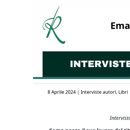
Posted
8 Aprile 2024
|
Interviste autori
,
Libri
on
Intervis