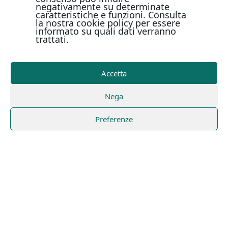
negativamente su determinate
caratteristiche e funzioni. Consulta
la nostra cookie policy per essere
informato su quali dati verranno
trattati.
Accetta
Nega
Preferenze
IL TEREBINTO EDIZIONI
P.IVA 02673900649
Via Luigi Amabile, 42
83100 - Avellino
Tel. 3406862179
info[at]ilterebintoedizioni.it