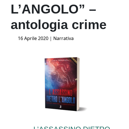
L’ANGOLO” –
antologia crime
Posted
16 Aprile 2020
|
Narrativa
on