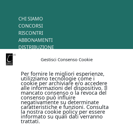
CHI SIAMO
CONCORSI
RISCONTRI
ABBONAMENTI
DISTRIBUZIONE
TERMINI E CONDIZIONI
Gestisci Consenso Cookie
CONTATTI
Per fornire le migliori esperienze,
utilizziamo tecnologie come i
cookie per archiviare e/o accedere
PAGAMENTI ONLINE CON
alle informazioni del dispositivo. Il
mancato consenso o la revoca del
consenso può influire
negativamente su determinate
caratteristiche e funzioni. Consulta
la nostra cookie policy per essere
informato su quali dati verranno
trattati.
Metodi di pagamento