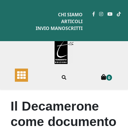
Skip
to
CHI SIAMO
content
ARTICOLI
INVIO MANOSCRITTI
0
Il Decamerone
come documento