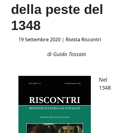
della peste del
1348
Posted
19 Settembre 2020
|
Rivista Riscontri
on
di Guido Tossani
Nel
1348