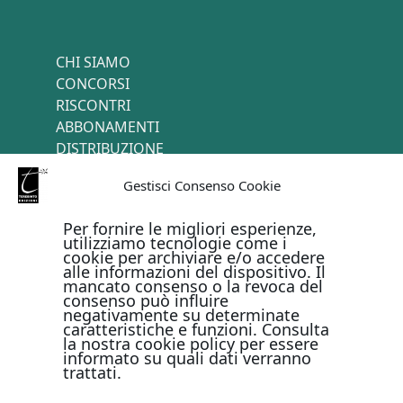
CHI SIAMO
CONCORSI
RISCONTRI
ABBONAMENTI
DISTRIBUZIONE
TERMINI E CONDIZIONI
Gestisci Consenso Cookie
CONTATTI
Per fornire le migliori esperienze,
utilizziamo tecnologie come i
cookie per archiviare e/o accedere
PAGAMENTI ONLINE CON
alle informazioni del dispositivo. Il
mancato consenso o la revoca del
consenso può influire
negativamente su determinate
caratteristiche e funzioni. Consulta
la nostra cookie policy per essere
informato su quali dati verranno
trattati.
Metodi di pagamento