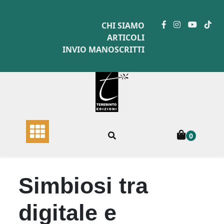
Skip
to
CHI SIAMO
content
ARTICOLI
INVIO MANOSCRITTI
0
Simbiosi tra
digitale e