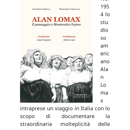
195
4 lo
stu
dio
so
am
eric
ano
Ala
n
Lo
ma
x
intraprese un viaggio in Italia con lo
scopo di documentare la
straordinaria molteplicità delle