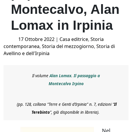
Montecalvo, Alan
Lomax in Irpinia
Posted
17 Ottobre 2022
|
Casa editrice
,
Storia
on
contemporanea
,
Storia del mezzogiorno
,
Storia di
Avellino e dell'Irpinia
Il volume
Alan Lomax. Il passaggio a
Montecalvo Irpino
(pp. 128, collana “Terre e Genti d’Irpinia” n. 7, edizioni “
Il
Terebinto
”, già disponibile in libreria).
Nel