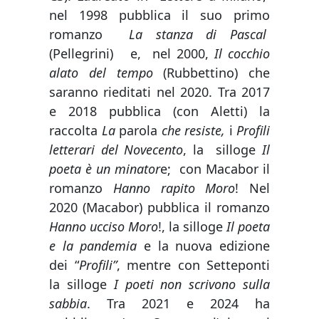
nel 1998 pubblica il suo primo
romanzo
La stanza di Pascal
(Pellegrini) e, nel 2000,
Il cocchio
alato del tempo
(Rubbettino) che
saranno rieditati nel 2020. Tra 2017
e 2018 pubblica (con Aletti) la
raccolta
La
parola
che resiste,
i
Profili
letterari del Novecento
, la silloge
Il
poeta è un minator
e; con Macabor il
romanzo
Hanno rapito Moro
! Nel
2020 (Macabor) pubblica il romanzo
Hanno ucciso Moro
!, la silloge
Il poeta
e la pandemia
e la nuova edizione
dei “
Profili”
, mentre con Setteponti
la silloge
I poeti non scrivono sulla
sabbia
. Tra 2021 e 2024 ha