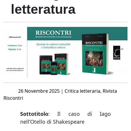
letteratura
Posted
26 Novembre 2025
|
Critica letteraria
,
Rivista
on
Riscontri
Sottotitolo
: Il caso di Iago
nell’Otello di Shakespeare