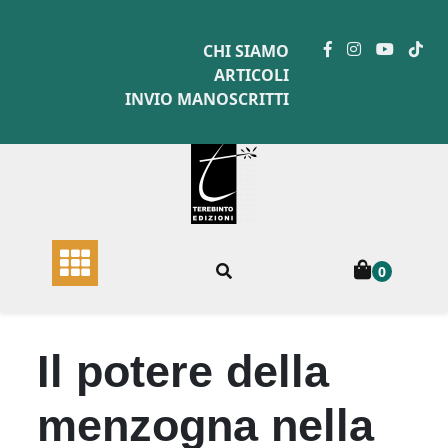
Skip
to
CHI SIAMO
content
ARTICOLI
INVIO MANOSCRITTI
0
Il potere della
menzogna nella