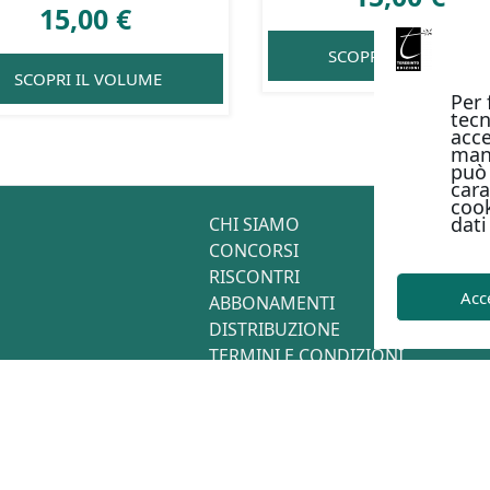
15,00
€
SCOPRI IL VOLUME
SCOPRI IL VOLUME
Per 
tecn
acce
man
può 
cara
cook
dati
CHI SIAMO
CONCORSI
RISCONTRI
Acc
ABBONAMENTI
DISTRIBUZIONE
TERMINI E CONDIZIONI
CONTATTI
2026
Privacy Policy
-
Cookie Policy
-
Termini e condizioni
-
Metodi di pagamen