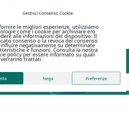
Gestisci Consenso Cookie
fornire le migliori esperienze, utilizziamo
ologie come i cookie per archiviare e/o
dere alle informazioni del dispositivo. Il
cato consenso o la revoca del consenso
influire negativamente su determinate
tteristiche e funzioni. Consulta la nostra
ie policy per essere informato su quali
 verranno trattati.
PAGAMENTI ONLINE CON
etta
Nega
Preferenze
Metodi di pagamento
to
| Digital Design Marirosa Fedele