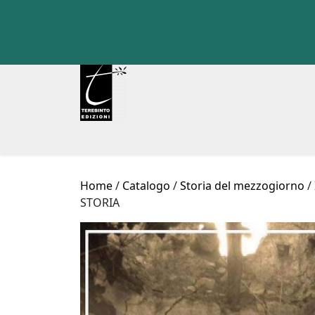
Skip
to
content
Home
/
Catalogo
/
Storia del mezzogiorno
/
STORIA