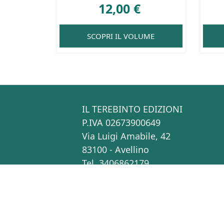
12,00
€
SCOPRI IL VOLUME
IL TEREBINTO EDIZIONI
P.IVA 02673900649
Via Luigi Amabile, 42
83100 - Avellino
Tel. 3406862179
info[at]ilterebintoedizioni.it
Copyright © Il Terebinto Edizioni - 