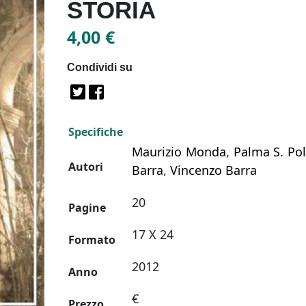
STORIA
4,00
€
Condividi su
Specifiche
Maurizio Monda
,
Palma S. Po
Autori
Barra
,
Vincenzo Barra
20
Pagine
17 X 24
Formato
2012
Anno
€
Prezzo