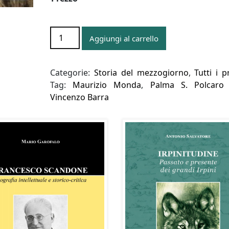
IL
Aggiungi al carrello
NIDO
DELLA
FENICE.
Categorie:
Storia del mezzogiorno
,
Tutti i p
PASSEGGIATA
Tag:
Maurizio Monda
,
Palma S. Polcaro 
A
Vincenzo Barra
CANDIDA
TRA
ARTE
E
STORIA
quantità