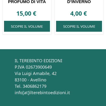
PROFUMO DI VITA
D’INVERNO
15,00
€
4,00
€
SCOPRI IL VOLUME
SCOPRI IL VOLUME
IL TEREBINTO EDIZIONI
P.IVA 02673900649
Via Luigi Amabile, 42
83100 - Avellino
Tel. 3406862179
info[at]ilterebintoedizioni.it