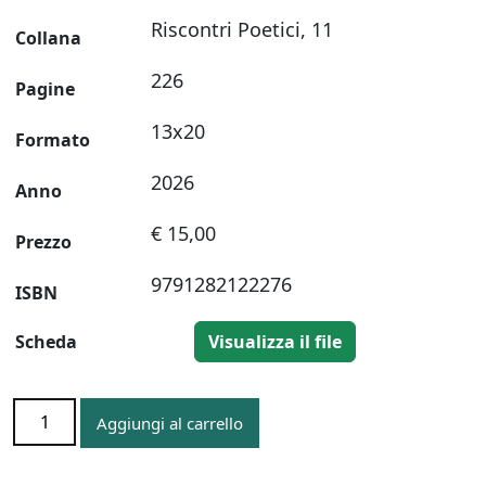
Riscontri Poetici, 11
Collana
226
Pagine
13x20
Formato
2026
Anno
€ 15,00
Prezzo
9791282122276
ISBN
Scheda
Visualizza il file
Tra
Aggiungi al carrello
il
buio