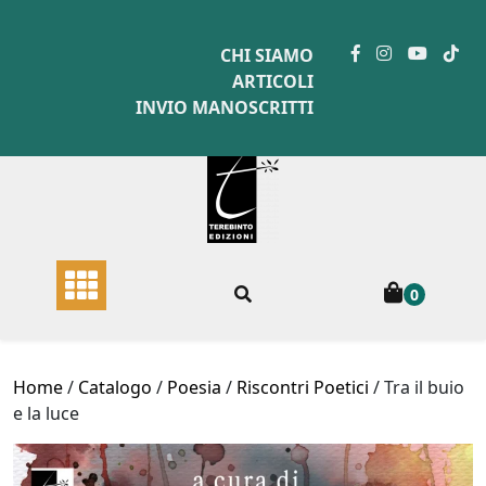
Skip
to
CHI SIAMO
content
ARTICOLI
INVIO MANOSCRITTI
0
Home
/
Catalogo
/
Poesia
/
Riscontri Poetici
/ Tra il buio
e la luce