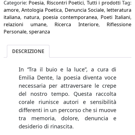
e
Categorie:
Poesia
,
Riscontri Poetici
,
Tutti i prodotti
Tag:
la
amore
,
Antologia Poetica
,
Denuncia Sociale
,
letteratura
luce
italiana
,
natura
,
poesia contemporanea
,
Poeti Italiani
,
quantità
relazioni umane
,
Ricerca Interiore
,
Riflessione
Personale
,
speranza
DESCRIZIONE
In
“
Tra il buio e la luce”
,
a cura di
Emilia Dente, la poesia diventa voce
necessaria per attraversare le crepe
del nostro tempo. Questa raccolta
corale riunisce autori e sensibilità
differenti in un percorso che si muove
tra memoria, dolore, denuncia e
desiderio di rinascita.