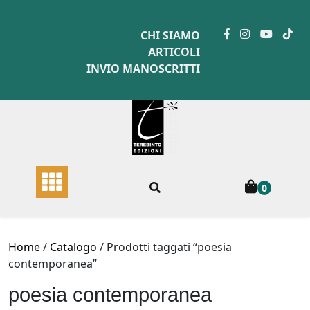
Skip
to
CHI SIAMO
content
ARTICOLI
INVIO MANOSCRITTI
0
Home
/
Catalogo
/ Prodotti taggati “poesia
contemporanea”
poesia contemporanea