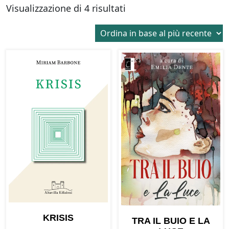
Ordina
Visualizzazione di 4 risultati
in
base
al
più
recente
KRISIS
TRA IL BUIO E LA