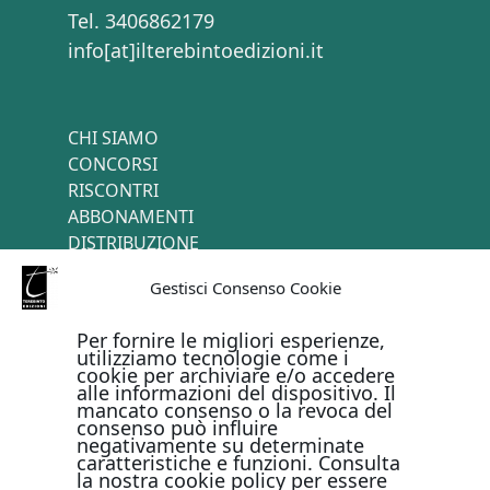
Tel. 3406862179
info[at]ilterebintoedizioni.it
CHI SIAMO
CONCORSI
RISCONTRI
ABBONAMENTI
DISTRIBUZIONE
TERMINI E CONDIZIONI
Gestisci Consenso Cookie
CONTATTI
Per fornire le migliori esperienze,
utilizziamo tecnologie come i
cookie per archiviare e/o accedere
PAGAMENTI ONLINE CON
alle informazioni del dispositivo. Il
mancato consenso o la revoca del
consenso può influire
negativamente su determinate
caratteristiche e funzioni. Consulta
la nostra cookie policy per essere