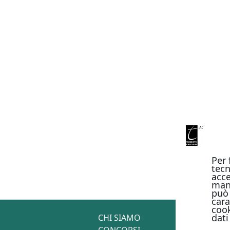
Per 
tecn
acce
man
può 
cara
cook
dati
CHI SIAMO