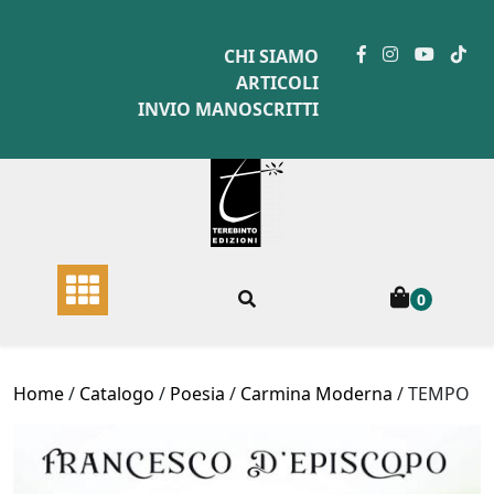
Skip
to
CHI SIAMO
content
ARTICOLI
INVIO MANOSCRITTI
0
Home
/
Catalogo
/
Poesia
/
Carmina Moderna
/ TEMPO