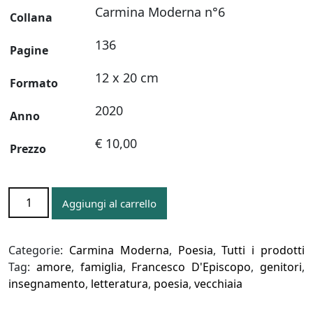
Carmina Moderna n°6
Collana
136
Pagine
12 x 20 cm
Formato
2020
Anno
€ 10,00
Prezzo
TEMPO
Aggiungi al carrello
quantità
Categorie:
Carmina Moderna
,
Poesia
,
Tutti i prodotti
Tag:
amore
,
famiglia
,
Francesco D'Episcopo
,
genitori
,
insegnamento
,
letteratura
,
poesia
,
vecchiaia