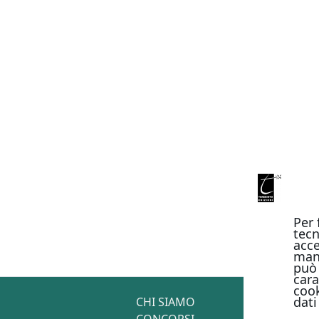
Per 
tecn
acce
man
può 
cara
cook
dati
CHI SIAMO