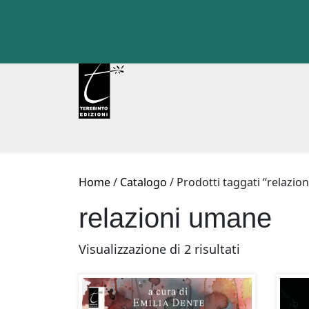
Skip
to
content
Home
/
Catalogo
/ Prodotti taggati “relazio
relazioni umane
Ordina
Visualizzazione di 2 risultati
in
base
al