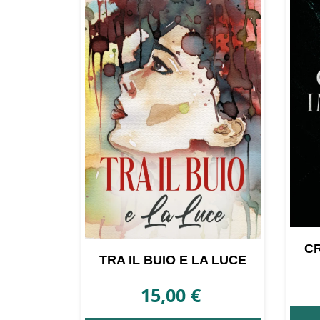
più
recente
CR
TRA IL BUIO E LA LUCE
15,00
€