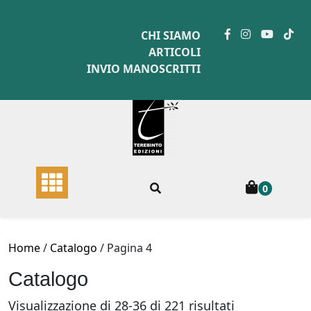
Skip
to
CHI SIAMO
content
ARTICOLI
INVIO MANOSCRITTI
0
Home
/
Catalogo
/ Pagina 4
Catalogo
Ordina
Visualizzazione di 28-36 di 221 risultati