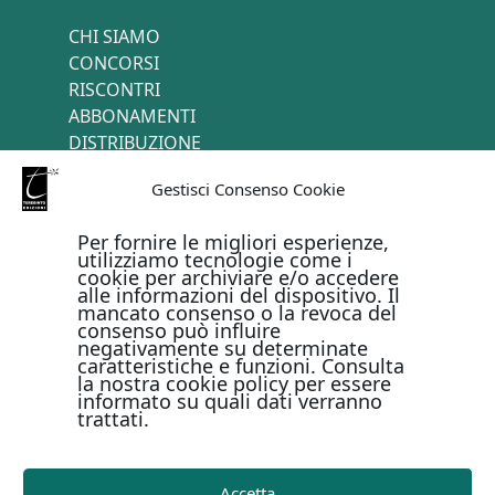
CHI SIAMO
CONCORSI
RISCONTRI
ABBONAMENTI
DISTRIBUZIONE
TERMINI E CONDIZIONI
Gestisci Consenso Cookie
CONTATTI
Per fornire le migliori esperienze,
utilizziamo tecnologie come i
cookie per archiviare e/o accedere
PAGAMENTI ONLINE CON
alle informazioni del dispositivo. Il
mancato consenso o la revoca del
consenso può influire
negativamente su determinate
caratteristiche e funzioni. Consulta
la nostra cookie policy per essere
informato su quali dati verranno
trattati.
Metodi di pagamento
Accetta