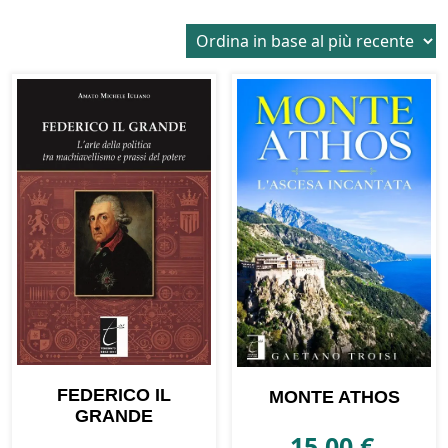
in
base
al
più
recente
FEDERICO IL
MONTE ATHOS
GRANDE
15,00
€