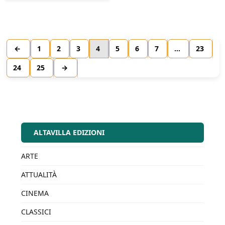
←
1
2
3
4
5
6
7
…
23
24
25
→
ALTAVILLA EDIZIONI
ARTE
ATTUALITÀ
CINEMA
CLASSICI