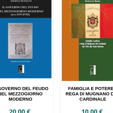
più
recente
 GOVERNO DEL FEUDO
FAMIGLIA E POTERE.
NEL MEZZOGIORNO
REGA DI MUGNANO 
MODERNO
CARDINALE
20,00
€
10,00
€