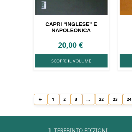
CAPRI “INGLESE” E
NAPOLEONICA
20,00
€
SCOPRI IL VOLUME
←
1
2
3
…
22
23
24
IL TEREBINTO EDIZIONI