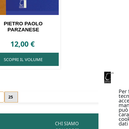
PIETRO PAOLO
PARZANESE
12,00
€
SCOPRI IL VOLUME
Per 
tecn
25
acce
man
può 
cara
cook
dati
CHI SIAMO