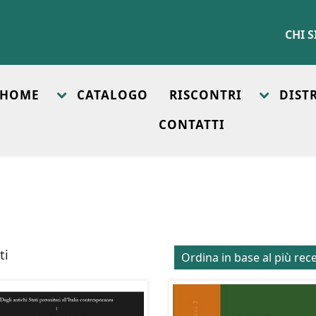
CHI 
HOME
CATALOGO
RISCONTRI
DIST
CONTATTI
Ordina
ti
in
base
al