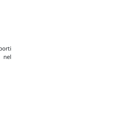
orti
nel