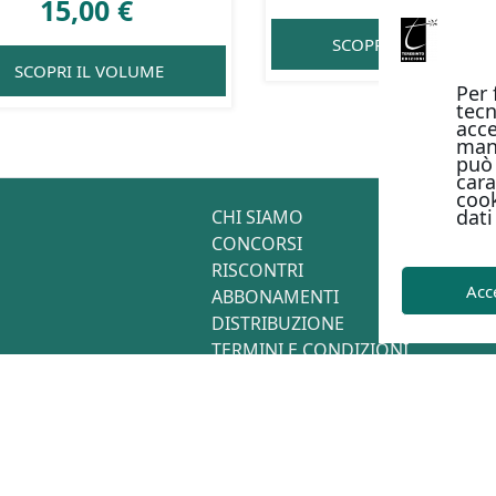
15,00
€
SCOPRI IL VOLUME
SCOPRI IL VOLUME
Per 
tecn
acce
man
può 
cara
cook
dati
CHI SIAMO
CONCORSI
RISCONTRI
Acc
ABBONAMENTI
DISTRIBUZIONE
TERMINI E CONDIZIONI
CONTATTI
2026
Privacy Policy
-
Cookie Policy
-
Termini e condizioni
-
Metodi di pagamen