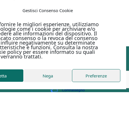
Gestisci Consenso Cookie
fornire le migliori esperienze, utilizziamo
ologie come i cookie per archiviare e/o
dere alle informazioni del dispositivo. Il
cato consenso o la revoca del consenso
influire negativamente su determinate
tteristiche e funzioni. Consulta la nostra
ie policy per essere informato su quali
 verranno trattati.
PAGAMENTI ONLINE CON
etta
Nega
Preferenze
Metodi di pagamento
to
| Digital Design Marirosa Fedele