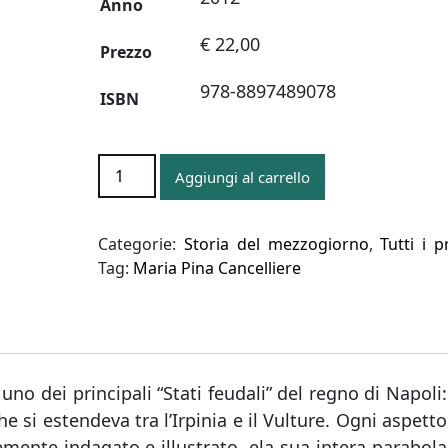
Anno
€ 22,00
Prezzo
978-8897489078
ISBN
LO
Aggiungi al carrello
STATO
FEUDALE
DEI
Categorie:
Storia del mezzogiorno
,
Tutti i p
CARACCIOLO
Tag:
Maria Pina Cancelliere
DI
TORELLA
quantità
 uno dei principali “Stati feudali” del regno di Napoli:
he si estendeva tra l’Irpinia e il Vulture. Ogni aspetto
cemente indagato e illustrato, ela sua intera parabola