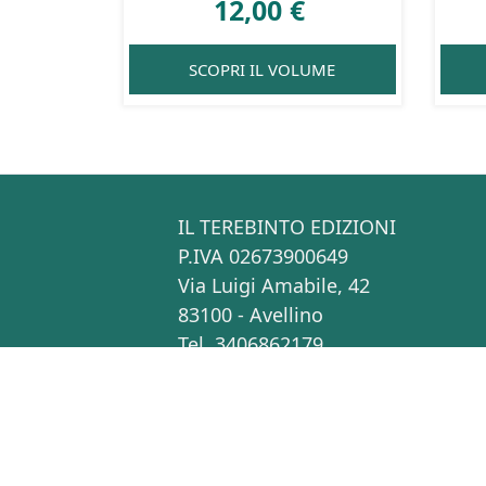
12,00
€
SCOPRI IL VOLUME
IL TEREBINTO EDIZIONI
P.IVA 02673900649
Via Luigi Amabile, 42
83100 - Avellino
Tel. 3406862179
info[at]ilterebintoedizioni.it
Copyright © Il Terebinto Edizioni - 