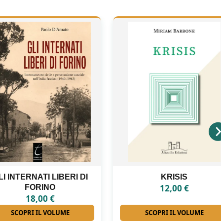
KRISIS
ANTONIO LA PENNA
12,00
€
16,00
€
SCOPRI IL VOLUME
SCOPRI IL VOLUME