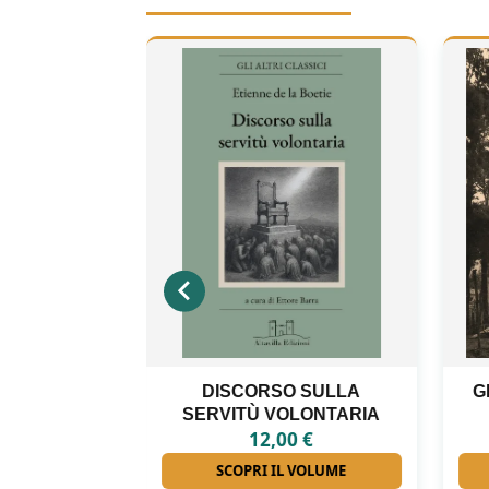
 SULLA
GLI INTERNATI LIBERI DI
LONTARIA
FORINO
0
€
18,00
€
 VOLUME
SCOPRI IL VOLUME