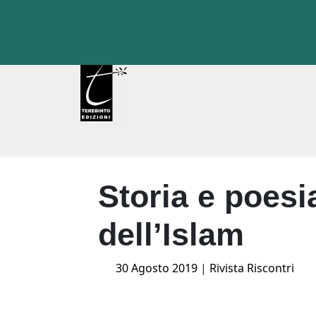
Skip
to
content
Storia e poesi
dell’Islam
Posted
30 Agosto 2019
|
Rivista Riscontri
on