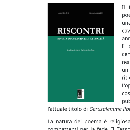
Il
poe
una
cav
ann
lì
cen
nei
un 
rit
L’o
co
pub
l’attuale titolo di
Gerusalemme libe
La natura del poema è religiosa
combattenti per la fede. Il Tass