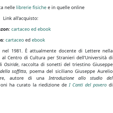
ita nelle
librerie fisiche
e in quelle online
Link all’acquisto:
zon
:
cartaceo ed ebook
bs
:
cartaceo
ed
ebook
 nel 1981. È attualmente docente di Lettere nella
l Centro di Cultura per Stranieri dell’Università di
di
Osiride
, raccolta di sonetti del triestino Giuseppe
della soffitta
, poema del siciliano Giuseppe Aurelio
ltre, autore di una
Introduzione allo studio del
zioni ha curato la riedizione de
I Canti del povero
di