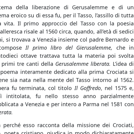
 tema della liberazione di Gerusalemme e di un
ma eroico su di essa fu, per il Tasso, l’assillo di tutta
 vita. Il primo approccio del Tasso con la poesia
alleresca risale al 1560 circa, quando, all’età di sedici
i, si trovava a Venezia insieme col padre Bernardo e
 compose
Il primo libro del Gierusalemme,
che in
todieci ottave trattava tutta la materia poi svolta
 primi tre canti della
Gerusalemme liberata.
L’idea di
poema interamente dedicato alla prima Crociata si
iene sia nata nella mente del Tasso intorno al 1562.
pera fu terminata, col titolo
Il Goffredo
, nel 1575 e,
sì intitolata, fu nello stesso anno parzialmente
blicata a Venezia e per intero a Parma nel 1581 con
rata.
 perché esso racconta della missione dei Crociati,
o, poeta cristiano, giudica in modo dichiaratamente