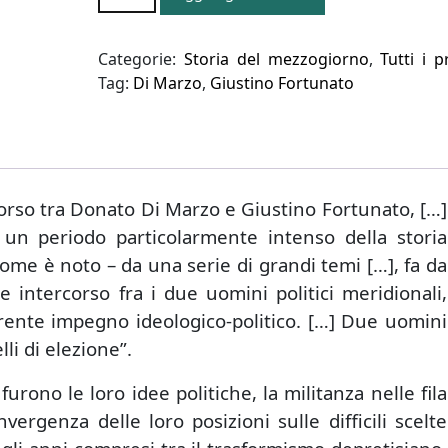
1891-
1910
quantità
Categorie:
Storia del mezzogiorno
,
Tutti i p
Tag:
Di Marzo
,
Giustino Fortunato
corso tra Donato Di Marzo e Giustino Fortunato, […]
 un periodo particolarmente intenso della storia
 come è noto – da una serie di grandi temi […], fa da
e intercorso fra i due uomini politici meridionali,
oerente impegno ideologico-politico. […] Due uomini
li di elezione”.
furono le loro idee politiche, la militanza nelle fila
vergenza delle loro posizioni sulle difficili scelte