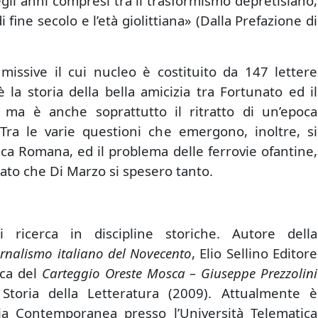
egli anni compresi tra il trasformismo depretisiano,
di fine secolo e l’età giolittiana» (Dalla Prefazione di
missive il cui nucleo è costituito da 147 lettere
 la storia della bella amicizia tra Fortunato ed il
 ma è anche soprattutto il ritratto di un’epoca
. Tra le varie questioni che emergono, inoltre, si
ca Romana, ed il problema delle ferrovie ofantine,
nato che Di Marzo si spesero tanto.
 ricerca in discipline storiche. Autore della
ornalismo italiano del Novecento
, Elio Sellino Editore
ica del
Carteggio Oreste Mosca – Giuseppe Prezzolini
 Storia della Letteratura (2009). Attualmente è
ria Contemporanea presso l’Università Telematica