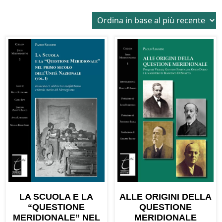
in
base
al
più
recente
LA SCUOLA E LA
ALLE ORIGINI DELLA
“QUESTIONE
QUESTIONE
MERIDIONALE” NEL
MERIDIONALE