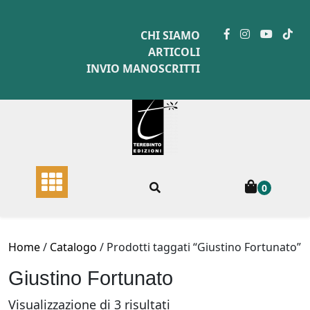
Skip
to
CHI SIAMO
content
ARTICOLI
INVIO MANOSCRITTI
0
Home
/
Catalogo
/ Prodotti taggati “Giustino Fortunato”
Giustino Fortunato
Ordina
Visualizzazione di 3 risultati