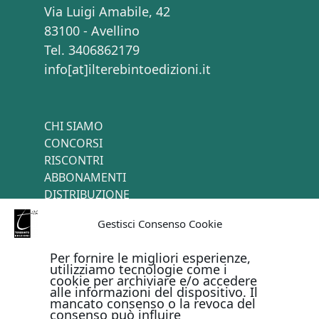
Via Luigi Amabile, 42
83100 - Avellino
Tel. 3406862179
info[at]ilterebintoedizioni.it
CHI SIAMO
CONCORSI
RISCONTRI
ABBONAMENTI
DISTRIBUZIONE
TERMINI E CONDIZIONI
Gestisci Consenso Cookie
CONTATTI
Per fornire le migliori esperienze,
utilizziamo tecnologie come i
cookie per archiviare e/o accedere
PAGAMENTI ONLINE CON
alle informazioni del dispositivo. Il
mancato consenso o la revoca del
consenso può influire