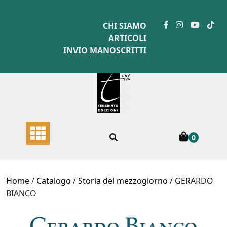
Skip
to
CHI SIAMO
content
ARTICOLI
INVIO MANOSCRITTI
0
Home
/
Catalogo
/
Storia del mezzogiorno
/ GERARDO
BIANCO