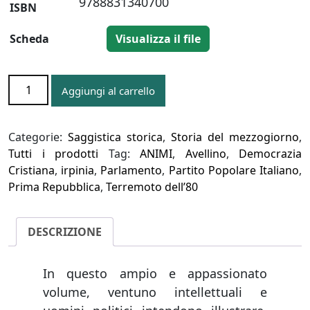
9788831340700
ISBN
Scheda
Visualizza il file
GERARDO
Aggiungi al carrello
BIANCO
quantità
Categorie:
Saggistica storica
,
Storia del mezzogiorno
,
Tutti i prodotti
Tag:
ANIMI
,
Avellino
,
Democrazia
Cristiana
,
irpinia
,
Parlamento
,
Partito Popolare Italiano
,
Prima Repubblica
,
Terremoto dell’80
DESCRIZIONE
In questo ampio e appassionato
volume, ventuno intellettuali e