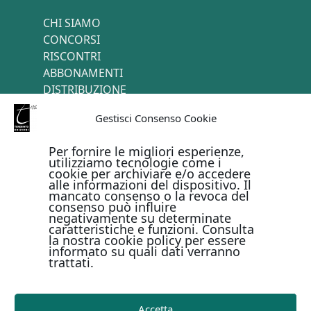
CHI SIAMO
CONCORSI
RISCONTRI
ABBONAMENTI
DISTRIBUZIONE
TERMINI E CONDIZIONI
Gestisci Consenso Cookie
CONTATTI
Per fornire le migliori esperienze,
utilizziamo tecnologie come i
cookie per archiviare e/o accedere
PAGAMENTI ONLINE CON
alle informazioni del dispositivo. Il
mancato consenso o la revoca del
consenso può influire
negativamente su determinate
caratteristiche e funzioni. Consulta
la nostra cookie policy per essere
informato su quali dati verranno
trattati.
Metodi di pagamento
Accetta