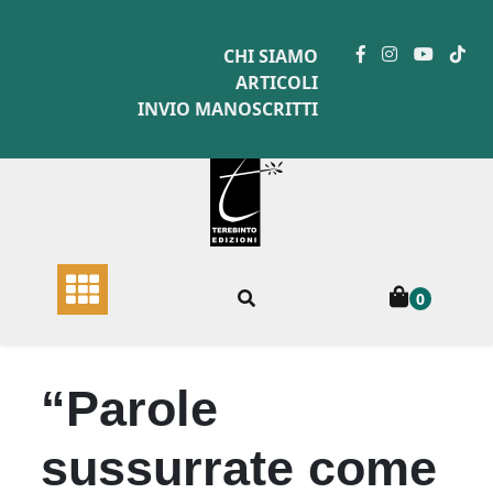
Skip
to
CHI SIAMO
content
ARTICOLI
INVIO MANOSCRITTI
0
“Parole
sussurrate come