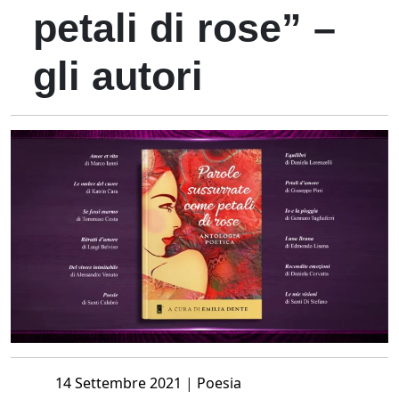
petali di rose” –
gli autori
Posted
14 Settembre 2021
|
Poesia