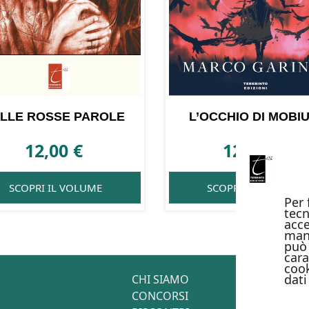
ILLE ROSSE PAROLE
L’OCCHIO DI MOBI
12,00
€
12,00
€
SCOPRI IL VOLUME
SCOPRI IL VOLUME
Per 
tecn
acce
man
può 
cara
cook
dati
CHI SIAMO
CONCORSI