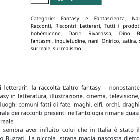
FANTASY
quantità
Categorie:
Fantasy e Fantascienza
,
Nar
Racconti
,
Riscontri Letterari
,
Tutti i prodot
bohémienne
,
Dario Rivarossa
,
Dino Bu
fantasmi
,
inquietudine
,
nani
,
Onirico
,
satira
,
surreale
,
surrealismo
 letterari”, la raccolta L’altro fantasy – nonostante
asy in letteratura, illustrazione, cinema, televisione,
uoghi comuni fatti di fate, maghi, elfi, orchi, draghi
nerale dei racconti presenti nell’antologia rimane quasi
rreale
embra aver influito colui che in Italia è stato il
o Buzzati. La piccola, strana magia nascosta dietro