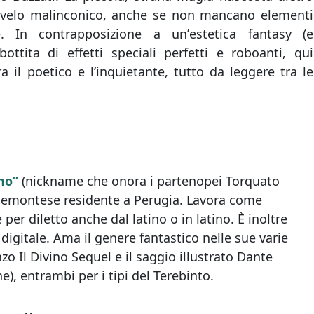
n velo malinconico, anche se non mancano elementi
e. In contrapposizione a unʼestetica fantasy (e
ottita di effetti speciali perfetti e roboanti, qui
ra il poetico e lʼinquietante, tutto da leggere tra le
no”
(nickname che onora i partenopei Torquato
piemontese residente a Perugia. Lavora come
per diletto anche dal latino o in latino. È inoltre
 digitale. Ama il genere fantastico nelle sue varie
nzo Il Divino Sequel e il saggio illustrato Dante
), entrambi per i tipi del Terebinto.