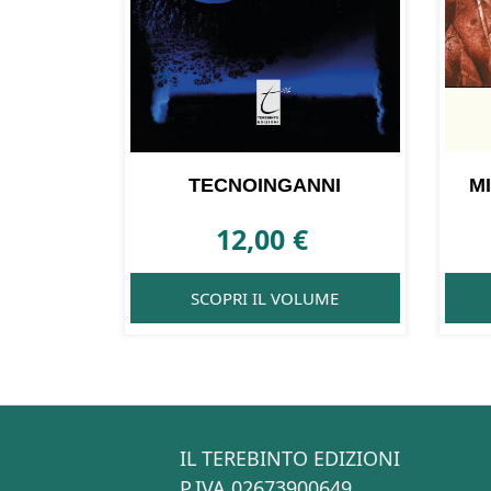
TECNOINGANNI
M
12,00
€
SCOPRI IL VOLUME
IL TEREBINTO EDIZIONI
P.IVA 02673900649