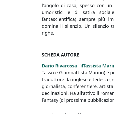
lʼangolo di casa, spesso con u
umoristici e di satira social
fantascientifica) sempre più imb
domina il silenzio. Un silenzio t
righe.
SCHEDA AUTORE
Dario Rivarossa “ilTassista Mari
Tasso e Giambattista Marino) è 
traduttore da inglese e tedesco, e 
giornalista, conferenziere, artista
declinazioni. Ha allʼattivo il roma
Fantasy (di prossima pubblicazione