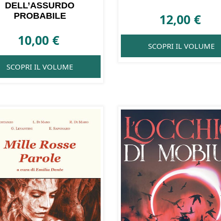
DELL’ASSURDO
PROBABILE
12,00
€
10,00
€
SCOPRI IL VOLUME
SCOPRI IL VOLUME