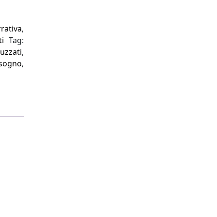
rativa
,
ti
Tag:
zzati
,
sogno
,