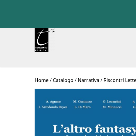
Skip
to
content
Home
/
Catalogo
/
Narrativa
/
Riscontri Lett