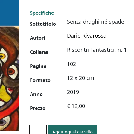
Specifiche
Senza draghi né spade
Sottotitolo
Dario Rivarossa
Autori
Riscontri fantastici, n. 1
Collana
102
Pagine
12 x 20 cm
Formato
2019
Anno
€ 12,00
Prezzo
L’ALTRO
Aggiungi al carrello