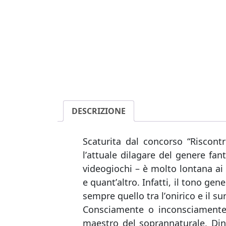
DESCRIZIONE
Scaturita dal concorso “Riscontri
lʼattuale dilagare del genere fant
videogiochi – è molto lontana ai l
e quantʼaltro. Infatti, il tono ge
sempre quello tra lʼonirico e il su
Consciamente o inconsciamente s
maestro del soprannaturale, Din