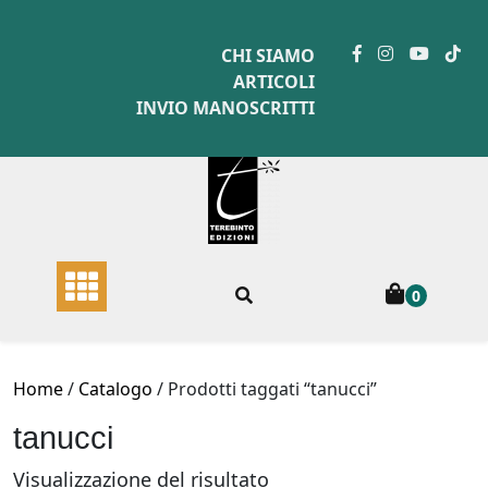
Skip
to
CHI SIAMO
content
ARTICOLI
INVIO MANOSCRITTI
0
Home
/
Catalogo
/ Prodotti taggati “tanucci”
tanucci
Visualizzazione del risultato