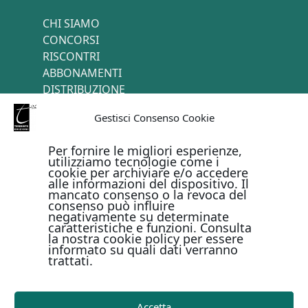
CHI SIAMO
CONCORSI
RISCONTRI
ABBONAMENTI
DISTRIBUZIONE
TERMINI E CONDIZIONI
Gestisci Consenso Cookie
CONTATTI
Per fornire le migliori esperienze,
utilizziamo tecnologie come i
cookie per archiviare e/o accedere
PAGAMENTI ONLINE CON
alle informazioni del dispositivo. Il
mancato consenso o la revoca del
consenso può influire
negativamente su determinate
caratteristiche e funzioni. Consulta
la nostra cookie policy per essere
informato su quali dati verranno
trattati.
Metodi di pagamento
Accetta