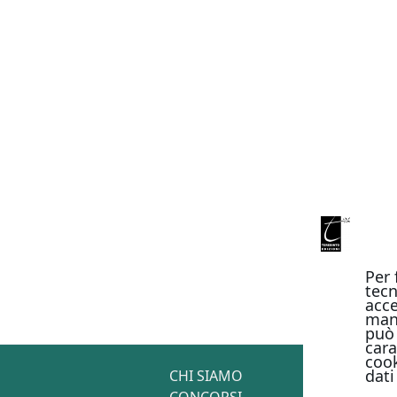
Per 
tecn
acce
man
può 
cara
cook
dati
CHI SIAMO