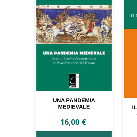
più
recente
UNA PANDEMIA
MEDIEVALE
I
16,00
€