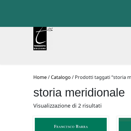
Skip
to
content
Home
/
Catalogo
/ Prodotti taggati “storia 
storia meridionale
Ordina
Visualizzazione di 2 risultati
in
base
al