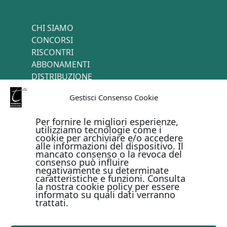
CHI SIAMO
CONCORSI
RISCONTRI
ABBONAMENTI
DISTRIBUZIONE
TERMINI E CONDIZIONI
Gestisci Consenso Cookie
CONTATTI
Per fornire le migliori esperienze,
utilizziamo tecnologie come i
cookie per archiviare e/o accedere
PAGAMENTI ONLINE CON
alle informazioni del dispositivo. Il
mancato consenso o la revoca del
consenso può influire
negativamente su determinate
caratteristiche e funzioni. Consulta
la nostra cookie policy per essere
informato su quali dati verranno
trattati.
Metodi di pagamento