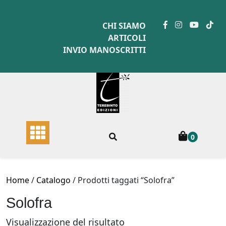
Skip
to
CHI SIAMO
content
ARTICOLI
INVIO MANOSCRITTI
0
Home
/
Catalogo
/ Prodotti taggati “Solofra”
Solofra
Visualizzazione del risultato