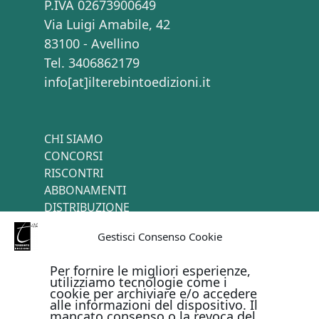
P.IVA 02673900649
Via Luigi Amabile, 42
83100 - Avellino
Tel. 3406862179
info[at]ilterebintoedizioni.it
CHI SIAMO
CONCORSI
RISCONTRI
ABBONAMENTI
DISTRIBUZIONE
TERMINI E CONDIZIONI
Gestisci Consenso Cookie
CONTATTI
Per fornire le migliori esperienze,
utilizziamo tecnologie come i
cookie per archiviare e/o accedere
PAGAMENTI ONLINE CON
alle informazioni del dispositivo. Il
mancato consenso o la revoca del