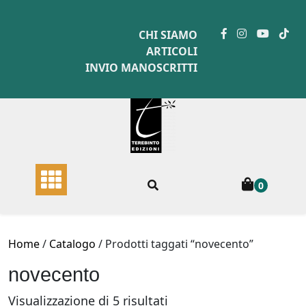
Skip
to
CHI SIAMO
content
ARTICOLI
INVIO MANOSCRITTI
0
Home
/
Catalogo
/ Prodotti taggati “novecento”
novecento
Ordina
Visualizzazione di 5 risultati