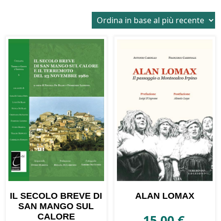
in
base
al
più
recente
IL SECOLO BREVE DI
ALAN LOMAX
SAN MANGO SUL
CALORE
15,00
€