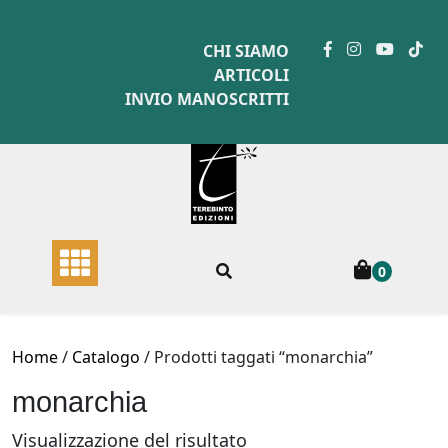
Skip
to
CHI SIAMO
content
ARTICOLI
INVIO MANOSCRITTI
0
Home
/
Catalogo
/ Prodotti taggati “monarchia”
monarchia
Visualizzazione del risultato