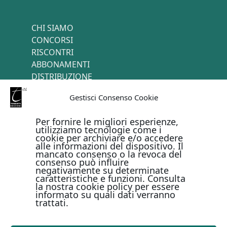
CHI SIAMO
CONCORSI
RISCONTRI
ABBONAMENTI
DISTRIBUZIONE
TERMINI E CONDIZIONI
Gestisci Consenso Cookie
CONTATTI
Per fornire le migliori esperienze,
utilizziamo tecnologie come i
cookie per archiviare e/o accedere
PAGAMENTI ONLINE CON
alle informazioni del dispositivo. Il
mancato consenso o la revoca del
consenso può influire
negativamente su determinate
caratteristiche e funzioni. Consulta
la nostra cookie policy per essere
informato su quali dati verranno
trattati.
Metodi di pagamento