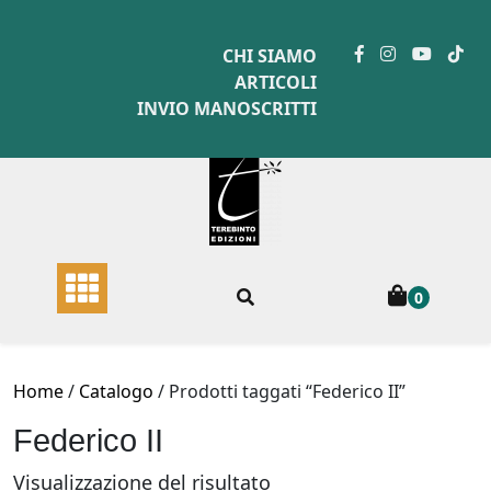
Skip
to
CHI SIAMO
content
ARTICOLI
INVIO MANOSCRITTI
0
Home
/
Catalogo
/ Prodotti taggati “Federico II”
Federico II
Visualizzazione del risultato