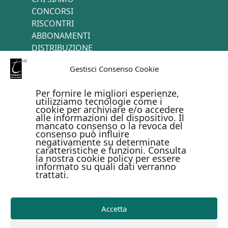
CONCORSI
RISCONTRI
ABBONAMENTI
DISTRIBUZIONE
TERMINI E CONDIZIONI
Gestisci Consenso Cookie
CONTATTI
Per fornire le migliori esperienze,
utilizziamo tecnologie come i
cookie per archiviare e/o accedere
PAGAMENTI ONLINE CON
alle informazioni del dispositivo. Il
mancato consenso o la revoca del
consenso può influire
negativamente su determinate
caratteristiche e funzioni. Consulta
la nostra cookie policy per essere
informato su quali dati verranno
trattati.
Metodi di pagamento
Accetta