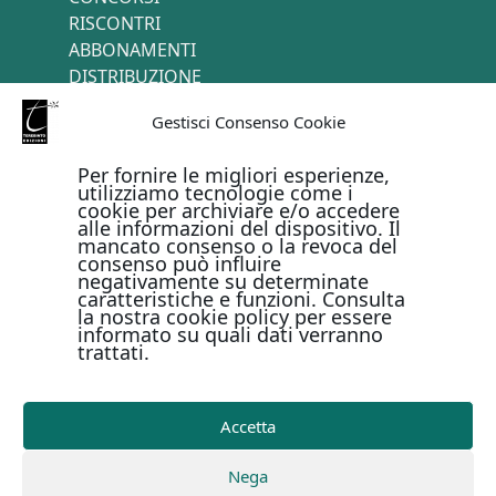
RISCONTRI
ABBONAMENTI
DISTRIBUZIONE
TERMINI E CONDIZIONI
Gestisci Consenso Cookie
CONTATTI
Per fornire le migliori esperienze,
utilizziamo tecnologie come i
cookie per archiviare e/o accedere
PAGAMENTI ONLINE CON
alle informazioni del dispositivo. Il
mancato consenso o la revoca del
consenso può influire
negativamente su determinate
caratteristiche e funzioni. Consulta
la nostra cookie policy per essere
informato su quali dati verranno
trattati.
Metodi di pagamento
Accetta
Copyright © Il Terebinto Edizioni - 2026
Privacy Policy
Nega
-
Cookie Policy
-
Termini e condizioni
-
Metodi di