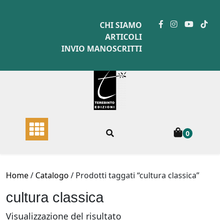
Skip
to
CHI SIAMO
content
ARTICOLI
INVIO MANOSCRITTI
0
Home
/
Catalogo
/ Prodotti taggati “cultura classica”
cultura classica
Visualizzazione del risultato