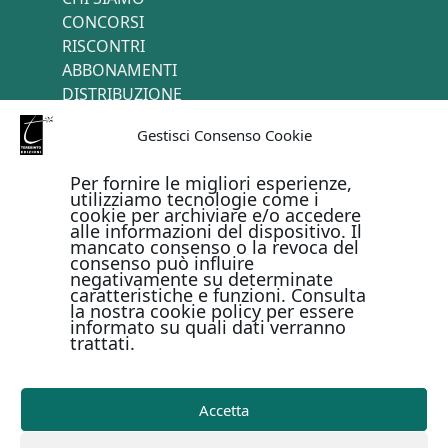
CONCORSI
RISCONTRI
ABBONAMENTI
DISTRIBUZIONE
TERMINI E CONDIZIONI
Gestisci Consenso Cookie
CONTATTI
Per fornire le migliori esperienze,
utilizziamo tecnologie come i
cookie per archiviare e/o accedere
PAGAMENTI ONLINE CON
alle informazioni del dispositivo. Il
mancato consenso o la revoca del
consenso può influire
negativamente su determinate
caratteristiche e funzioni. Consulta
la nostra cookie policy per essere
informato su quali dati verranno
trattati.
Metodi di pagamento
Accetta