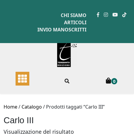
Skip
to
CHI SIAMO
content
ARTICOLI
INVIO MANOSCRITTI
0
Home
/
Catalogo
/ Prodotti taggati “Carlo III”
Carlo III
Visualizzazione del risultato