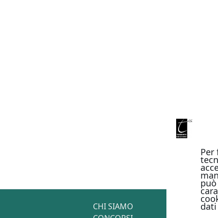
Per 
tecn
acce
man
può 
cara
cook
dati
CHI SIAMO