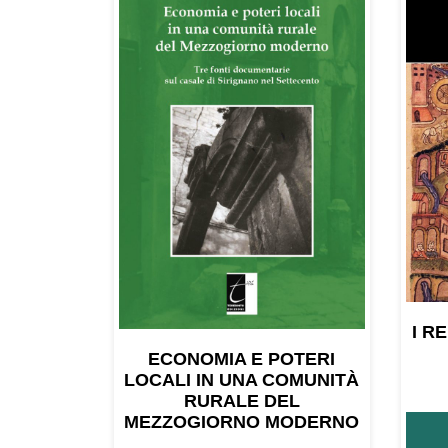
più
recente
I RE
ECONOMIA E POTERI
LOCALI IN UNA COMUNITÀ
RURALE DEL
MEZZOGIORNO MODERNO