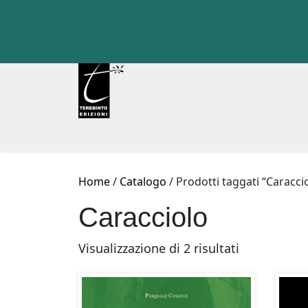
Skip
to
content
Home
/
Catalogo
/ Prodotti taggati “Caracci
Caracciolo
Ordina
Visualizzazione di 2 risultati
in
base
al