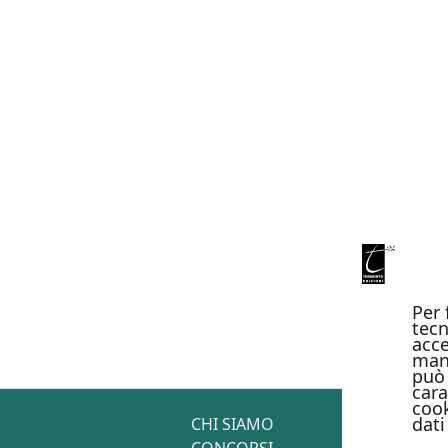
Per 
tecn
acce
man
può 
cara
cook
dati
CHI SIAMO