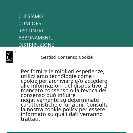
CHI SIAMO
CONCORSI
RISCONTRI
ABBONAMENTI
DISTRIBUZIONE
TERMINI E CONDIZIONI
Gestisci Consenso Cookie
CONTATTI
Per fornire le migliori esperienze,
utilizziamo tecnologie come i
cookie per archiviare e/o accedere
PAGAMENTI ONLINE CON
alle informazioni del dispositivo. Il
mancato consenso o la revoca del
consenso può influire
negativamente su determinate
caratteristiche e funzioni. Consulta
la nostra cookie policy per essere
informato su quali dati verranno
trattati.
Metodi di pagamento