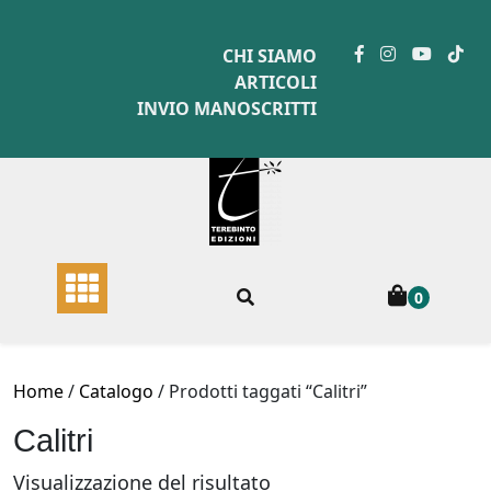
Skip
to
CHI SIAMO
content
ARTICOLI
INVIO MANOSCRITTI
0
Home
/
Catalogo
/ Prodotti taggati “Calitri”
Calitri
Visualizzazione del risultato