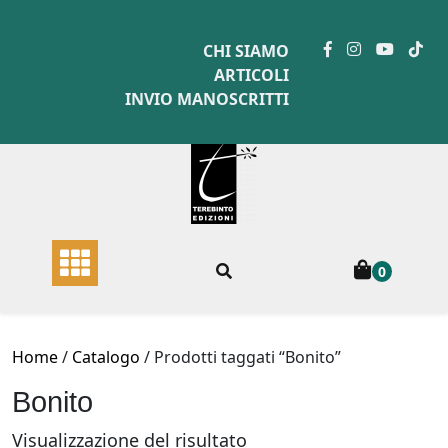
Skip
to
CHI SIAMO
content
ARTICOLI
INVIO MANOSCRITTI
0
Home
/
Catalogo
/ Prodotti taggati “Bonito”
Bonito
Visualizzazione del risultato