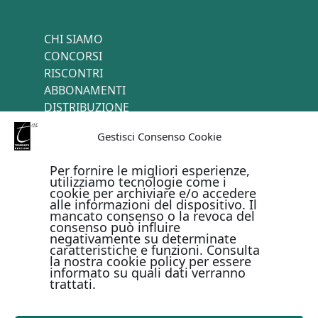
CHI SIAMO
CONCORSI
RISCONTRI
ABBONAMENTI
DISTRIBUZIONE
TERMINI E CONDIZIONI
Gestisci Consenso Cookie
CONTATTI
Per fornire le migliori esperienze,
utilizziamo tecnologie come i
cookie per archiviare e/o accedere
PAGAMENTI ONLINE CON
alle informazioni del dispositivo. Il
mancato consenso o la revoca del
consenso può influire
negativamente su determinate
caratteristiche e funzioni. Consulta
la nostra cookie policy per essere
informato su quali dati verranno
trattati.
Metodi di pagamento