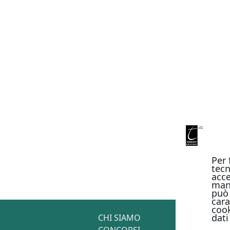
Per 
tecn
acce
man
può 
cara
cook
dati
CHI SIAMO