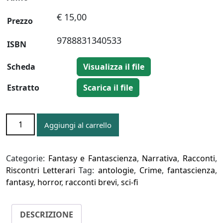
€ 15,00
Prezzo
9788831340533
ISBN
Scheda
Visualizza il file
Estratto
Scarica il file
INVISIBILI
Aggiungi al carrello
GUERRE
quantità
Categorie:
Fantasy e Fantascienza
,
Narrativa
,
Racconti
,
Riscontri Letterari
Tag:
antologie
,
Crime
,
fantascienza
,
fantasy
,
horror
,
racconti brevi
,
sci-fi
DESCRIZIONE